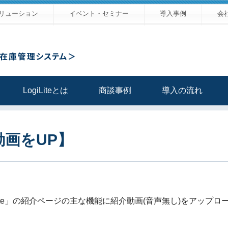
リューション
イベント・セミナー
導入事例
会
LogiLiteとは
商談事例
導入の流れ
介動画をUP】
Lite」の紹介ページの主な機能に紹介動画(音声無し)をアップ