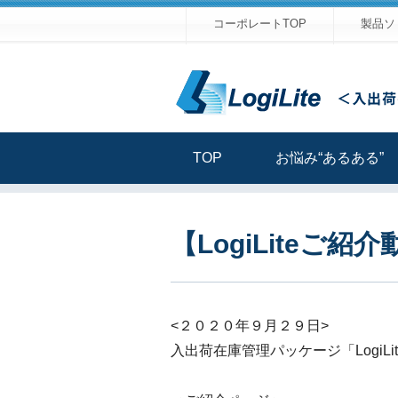
コーポレートTOP
製品ソ
TOP
お悩み“あるある”
【LogiLiteご紹
<２０２０年９月２９日>
入出荷在庫管理パッケージ「Logi