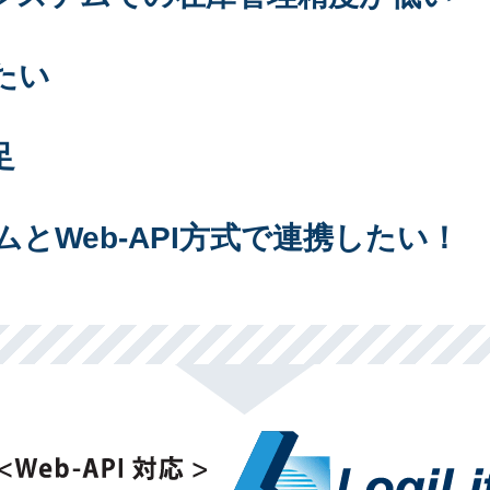
たい
足
とWeb-API方式で連携したい！