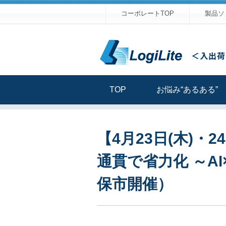
コーポレートTOP
製品ソ
TOP
お悩み“あるある”
【4月23日(木)
通貫で省力化 ～A
保市開催）