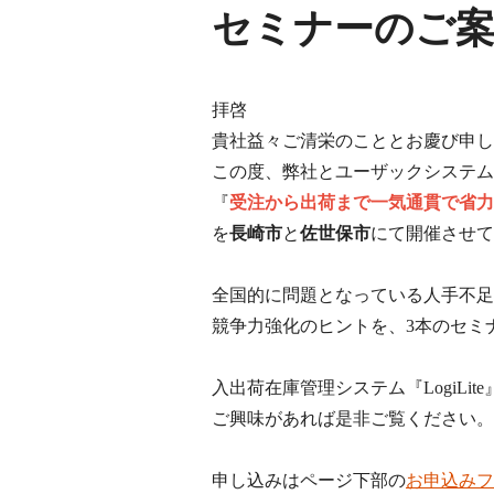
セミナーのご
拝啓
貴社益々ご清栄のこととお慶び申し
この度、弊社とユーザックシステム
『
受注から出荷まで一気通貫で省力
を
長崎市
と
佐世保市
にて開催させて
全国的に問題となっている人手不足
競争力強化のヒントを、3本のセミ
入出荷在庫管理システム『LogiLi
ご興味があれば是非ご覧ください。
申し込みはページ下部の
お申込みフ